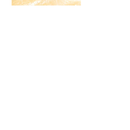
ACQUISTA
Milly Cucina & Bottega
info@millycucinaebottega.it
mobile 3471009408
| P.IVA
04191690405
Via Baldini, 13 - Cesenatico - Italia